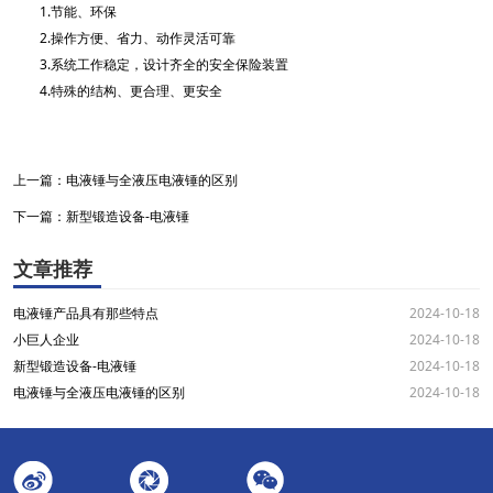
1.节能、环保
2.操作方便、省力、动作灵活可靠
3.系统工作稳定，设计齐全的安全保险装置
4.特殊的结构、更合理、更安全
上一篇：
电液锤与全液压电液锤的区别
下一篇：
新型锻造设备-电液锤
文章推荐
电液锤产品具有那些特点
2024-10-18
小巨人企业
2024-10-18
新型锻造设备-电液锤
2024-10-18
电液锤与全液压电液锤的区别
2024-10-18