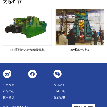
为您推荐
T31系列1~20吨锻造操作机
3吨模锻电液锤
公司简介
资讯动态
产品中心
厂区环境
技术特点
资质证书