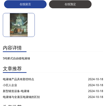
在线留言
在线预定
内容详情
5吨桥式自由锻电液锤
文章推荐
电液锤产品具有那些特点
2024-10-18
小巨人企业
2024-10-18
新型锻造设备-电液锤
2024-10-18
电液锤与全液压电液锤的区别
2024-10-18